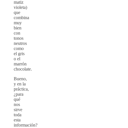
matiz
violeta)
que
combina
muy
bien
con
tonos
neutros
como
el gris
o el
marrón
chocolate.
Bueno,
y en la
práctica,
¿para
qué
nos
sirve
toda
esta
información?