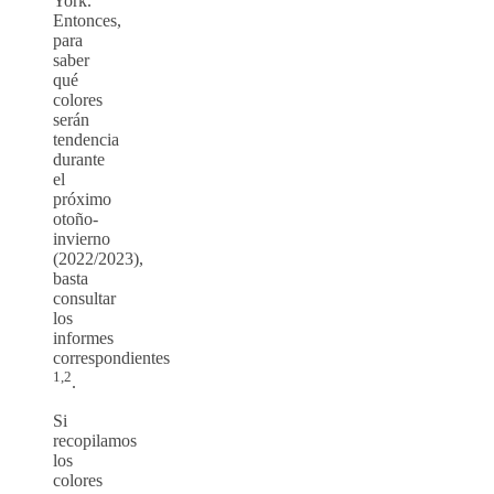
York.
Entonces,
para
saber
qué
colores
serán
tendencia
durante
el
próximo
otoño-
invierno
(2022/2023),
basta
consultar
los
informes
correspondientes
1,2
.
Si
recopilamos
los
colores