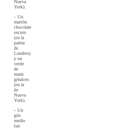
Nueva
York).
– Un
marrón
chocolate
oscuro
(en la
paleta
de
Londres)
y un
verde
de
matiz
grisáceo
(en la
de
Nueva
York).
– Un
gris
medio
(un