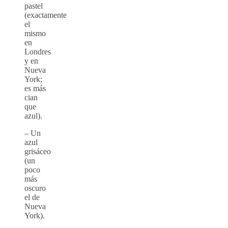
pastel
(exactamente
el
mismo
en
Londres
y en
Nueva
York;
es más
cian
que
azul).
– Un
azul
grisáceo
(un
poco
más
oscuro
el de
Nueva
York).