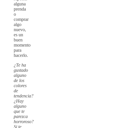
alguna
prenda
o
comprar
algo
nuevo,
es un
buen
momento
para
hacerlo.
¿Te ha
gustado
alguno
de los
colores
de
tendencia?
¿Hay
alguno
que te
parezca
horroroso?
Si te