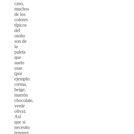
caso,
muchos
de los
colores
típicos
del
otoño
son de
la
paleta
que
suelo
usar
(por
ejemplo:
crema,
beige,
marrón
chocolate,
verde
oliva).
Así
que si
necesito
reponer