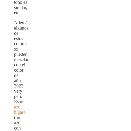
tono es
similar,
etc.
Además,
algunos
de
estos
colores
se
pueden
mezclar
con el
color
del
año
2022:
very
peri.
Es un
azul
bígaro
(un
azul
con