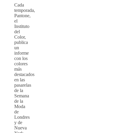
Cada
temporada,
Pantone,
el
Instituto
del
Color,
publica
un
informe
con los
colores
más
destacados
en las
pasarelas
de la
Semana
de la
Moda
de
Londres
y de
Nueva