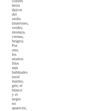
colores
tierra
típicos
del
otoño
(marrones,
verdes,
mostaza,
cremas,
beiges).
Por
otra,
los
neutros
fríos
más
habituales
(azul
marino,
gris; el
blanco
y el
negro
no
aparecen,