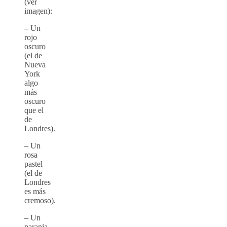
(ver
imagen):
– Un
rojo
oscuro
(el de
Nueva
York
algo
más
oscuro
que el
de
Londres).
– Un
rosa
pastel
(el de
Londres
es más
cremoso).
– Un
naranja