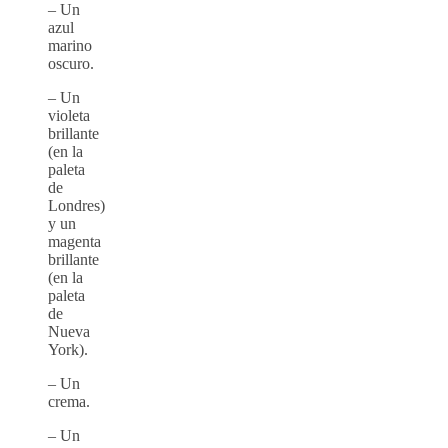
– Un
azul
marino
oscuro.
– Un
violeta
brillante
(en la
paleta
de
Londres)
y un
magenta
brillante
(en la
paleta
de
Nueva
York).
– Un
crema.
– Un